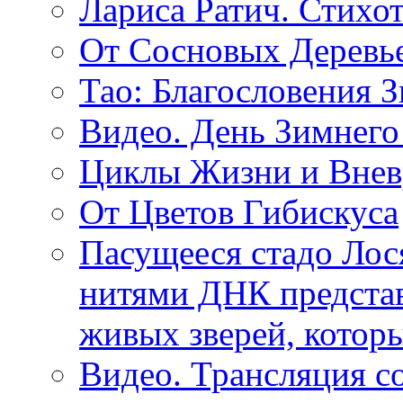
Лариса Ратич. Стих
От Сосновых Деревь
Тао: Благословения 
Видео. День Зимнего
Циклы Жизни и Внев
От Цветов Гибискуса
Пасущееся стадо Лося
нитями ДНК представ
живых зверей, котор
Видео. Трансляция с