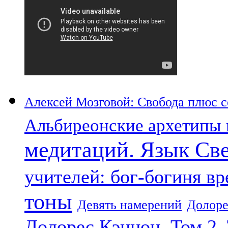
Алексей Мозговой: Свобода плюс со
Альбиреонские архетипы 
медитаций. Язык Св
учителей: бог-богиня в
тоны
Девять намерений
Долоре
Долорес Кэннон. Том 2.