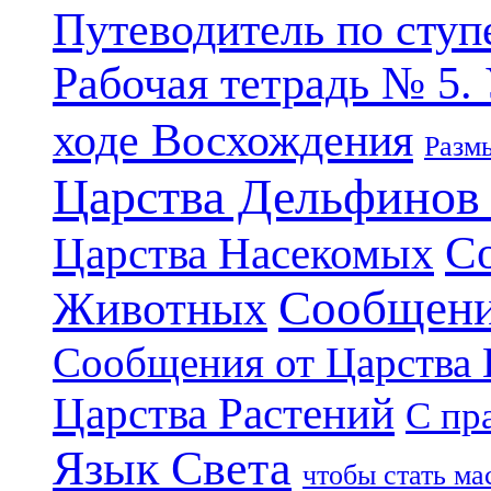
Путеводитель по ступ
Рабочая тетрадь № 5.
ходе Восхождения
Разм
Царства Дельфинов
С
Царства Насекомых
Сообщени
Животных
Сообщения от Царства
Царства Растений
С пр
Язык Света
чтобы стать м