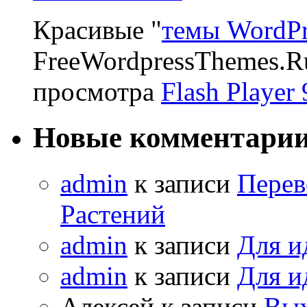
Красивые "
темы WordPr
FreeWordpressThemes.R
просмотра
Flash Player 
Новые комментари
admin
к записи
Перев
Растений
admin
к записи
Для и
admin
к записи
Для и
Алексей к записи
Вых