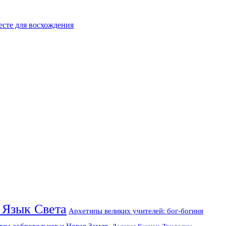
есте для восхождения
 Язык Света
Архетипы великих учителей: бог-богиня
лны добровольцев и Новая Земля.