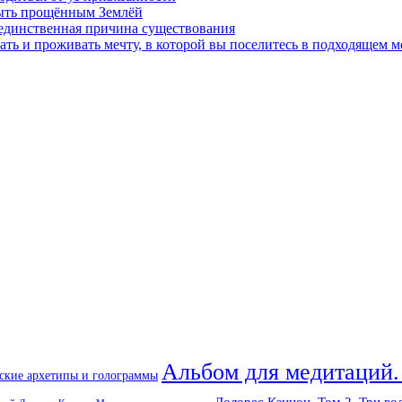
быть прощённым Землёй
 единственная причина существования
ать и проживать мечту, в которой вы поселитесь в подходящем м
Альбом для медитаций.
ские архетипы и голограммы
Долорес Кэннон. Том 2. Три во