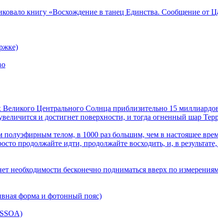
ликовало книгу «Восхождение в танец Единства. Сообщение от Ц
ржке)
во
лах Великого Центрального Солнца приблизительно 15 миллиардов
величится и достигнет поверхности, и тогда огненный шар Терра
 полуэфирным телом, в 1000 раз большим, чем в настоящее врем
осто продолжайте идти, продолжайте восходить, и, в результате,
нет необходимости бесконечно подниматься вверх по измерениям
ивная форма и фотонный пояс)
(SSOA)