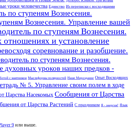
Долорес Кэннон. Три волны
ые уроки человечества
Единство
Из переписки с восходящими
ль по ступеням Вознесения.
тупеням Вознесения. Управление вашей
водитель по ступеням Вознесения.
х отношениях и установление
ревосходя соревнование и разобщение.
еводитель по ступеням Вознесения.
 духовных уроков наших предков -
Опыт Восходящих
ботой с маятником
Мыслеформы полярностей
Наше Мироздание
тетрадь № 5. Управление своим полем в ходе
Сообщения от Царства
от Царства Насекомых
бщения от Царства Растений
С праздником
Язык
Я - энергия!
Player 9
или выше.