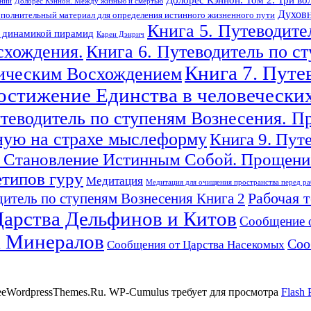
ений
Долорес Кэннон. Между жизнью и смертью
Духовн
полнительный материал для определения истинного жизненного пути
Книга 5. Путеводите
с динамикой пирамид
Карен Дэнрич
схождения.
Книга 6. Путеводитель по с
Книга 7. Путе
гическим Восхождением
Достижение Единства в человечески
утеводитель по ступеням Вознесения. П
ную на страхе мыслеформу
Книга 9. Пут
 Становление Истинным Собой. Прощение
етипов гуру
Медитация
Медитация для очищения пространства перед ра
Рабочая 
итель по ступеням Вознесения Книга 2
арства Дельфинов и Китов
Сообщение 
а Минералов
Соо
Сообщения от Царства Насекомых
reeWordpressThemes.Ru. WP-Cumulus требует для просмотра
Flash 