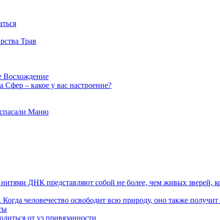
аться
рства Трав
е Восхождение
 Сфер – какое у вас настроение?
 спасали Маню
я нитями ДНК представляют собой не более, чем живых зверей, к
. Когда человечество освободит всю природу, оно также получит
ты
одиться от уз привязанности