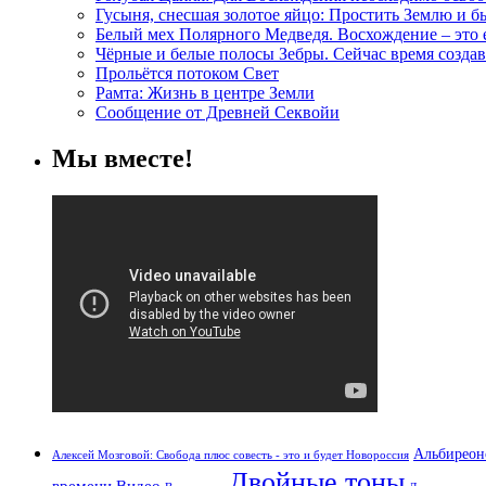
Гусыня, снесшая золотое яйцо: Простить Землю и 
Белый мех Полярного Медведя. Восхождение – это
Чёрные и белые полосы Зебры. Сейчас время создав
Прольётся потоком Свет
Рамта: Жизнь в центре Земли
Сообщение от Древней Секвойи
Мы вместе!
Альбиреон
Алексей Мозговой: Свобода плюс совесть - это и будет Новороссия
Двойные тоны
времени
Видео