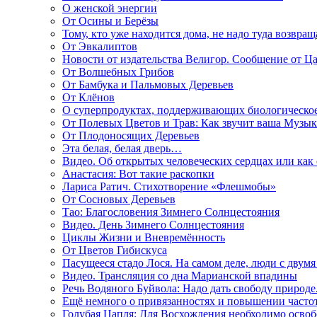
О женской энергии
От Осины и Берёзы
Тому, кто уже находится дома, не надо туда возвращ
От Эвкалиптов
Новости от издательства Велигор. Сообщение от Ца
От Волшебных Грибов
От Бамбука и Пальмовых Деревьев
От Клёнов
О суперпродуктах, поддерживающих биологическо
От Полевых Цветов и Трав: Как звучит ваша Музыка
От Плодоносящих Деревьев
Эта белая, белая дверь…
Видео. Об открытых человеческих сердцах или как
Анастасия: Вот такие раскопки
Лариса Ратич. Стихотворение «Флешмобы»
От Сосновых Деревьев
Тао: Благословения Зимнего Солнцестояния
Видео. День Зимнего Солнцестояния
Циклы Жизни и Вневремённость
От Цветов Гибискуса
Пасущееся стадо Лося. На самом деле, люди с двум
Видео. Трансляция со дна Марианской впадины
Речь Водяного Буйвола: Надо дать свободу природе
Ещё немного о привязанностях и повышении часто
Голубая Цапля: Для Восхождения необходимо освоб