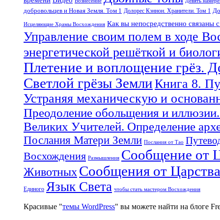
Вознесение
Девять намер
добровольцев и Новая Земля. Том 1
До
Долорес Кэннон. Хранители. Том 1
Как вы непосредственно связаны 
Исцеляющие Храмы Восхождения
Управление своим полем в ходе Во
энергетической решёткой и биоло
Плетение и воплощение грёз. 
Светлой грёзы Земли
Книга 8. П
Устраняя механическую и основан
Преодоление обольщения и иллюзии.
Великих Учителей. Определение арх
Послания Матери Земли
Путевод
Послания от Тао
Сообщение от Ц
Восхождения
Размышления
Сообщения от Царств
Животных
Язык Света
Единого
чтобы стать мастером Восхождения
Красивые "
темы WordPress
" вы можете найти на блоге F