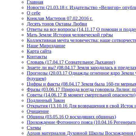
Главная
Новости (21.03.18 г. Издательство «Велигор» опуб
О себе
Конклав Мастеров 07.02.2016 г.
Десять тонов Октавы Любви
Ответы на все вопросы (14.11.17 О помощи и подде
Мать Земля: История человеческой грёзы
Коллективная мечта человечества: наше сотворчест
Наше Мироздание
Карта сайта
Контакты
Словарь (17.04.17 Сознательное Дыхание)
Знаете ли вы? (08.04.17 Земля зародилась в преде
Прогнозы (20.03.17 Однажды огненное ядро Земли у
будущем)
Цифры и факты (08.04.17 Земля была 160-ти мерным
Фразы (03.06.17 Природа всегда говорила Лилии: пр
Советы (14.06.17 В момент смертельной опасности)
Подлинный Закон
Открытия (13.10.16 Для возвращения в свой Исток 
Очищение
Община (03.05.16 О восходящих общинах)
Прохождение Фотонного пояса (10.04.16 Регенерат
Схемы
Архив материалов Духовной Школы Восхождения 