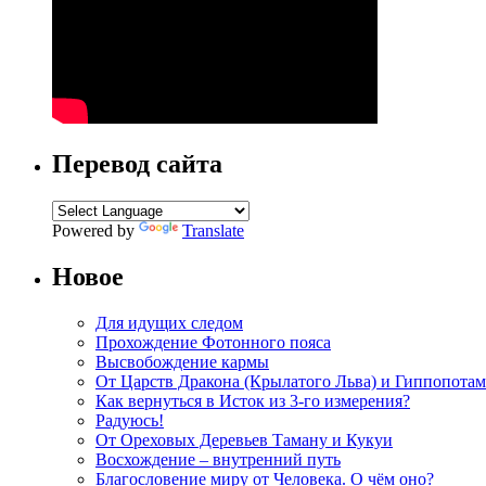
Перевод сайта
Powered by
Translate
Новое
Для идущих следом
Прохождение Фотонного пояса
Высвобождение кармы
От Царств Дракона (Крылатого Льва) и Гиппопотам
Как вернуться в Исток из 3-го измерения?
Радуюсь!
От Ореховых Деревьев Таману и Кукуи
Восхождение – внутренний путь
Благословение миру от Человека. О чём оно?